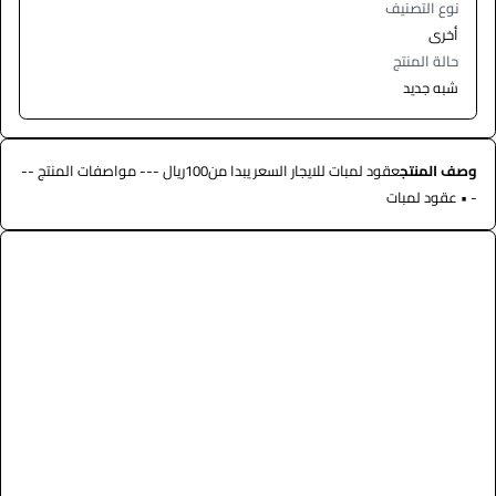
نوع التصنيف
أخرى
حالة المنتج
شبه جديد
وصف المنتج
عقود لمبات للايجار السعر يبدا من100ريال --- مواصفات المنتج --
- • عقود لمبات