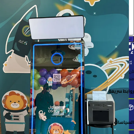
0.0 (0)
احجز الآن
لأن الأشياء خُلقت لتُستخدم
منصة لإعارة واستعارة المنتجات بسهولة وأمان
روابط سريعة
التصنيفات
إضافة منتجك
طلباتي
السياسات