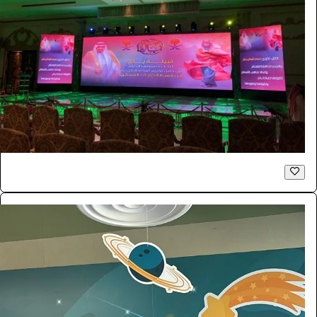
شاشات للايجار LED اعلانية داخلية P2.6
الفعاليات والحفلات
181.5
/ اليوم
الرياض
بازنت لتنظيم المعارض
0.0 (0)
فوتوبوث
الفعاليات والحفلات
4290
/ اليوم
الرياض