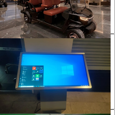
الرياض
Premier carts
0.0 (0)
شاشة عرضية نظام وندوز 55 بوصة وندوز لمس
الفعاليات والحفلات
528
/ اليوم
الرياض
بازنت لتنظيم المعارض
0.0 (0)