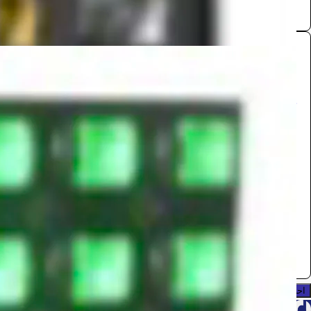
مصباح لوحةLED
تجهيزات الفعاليات
2200
/ اليوم
جدة
Out put matrix
0.0 (0)
احجز الآن