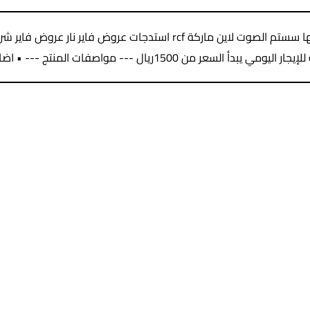
متخصصين في؛ إضاءات لايت شاشات ليد بجميع انواعها سستم الصوت لاين 
1500ريال --- مواصفات المنتج --- • اضاءات