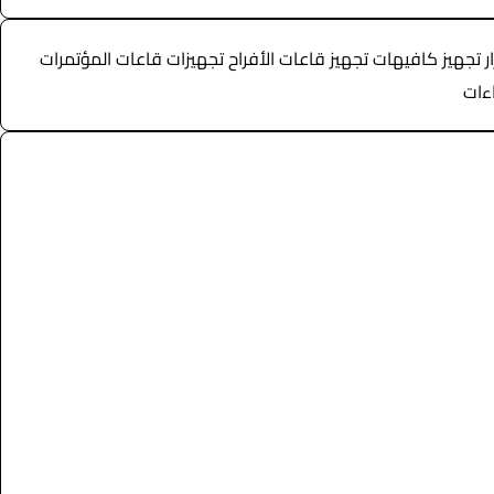
ماركة rcf استدجات عروض فاير نار عروض فاير شرار تجهيز كافيهات تجهيز قاعات الأفراح تجهيزات قاعات المؤتمرات