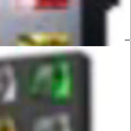
Out put matrix
0.0 (0)
مصباح لوحة
تجهيزات الفعاليات
2200
/ اليوم
جدة
Out put matrix
0.0 (0)