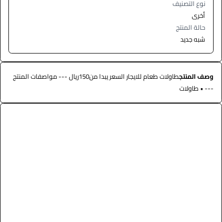
نوع التصنيف
أخرى
حالة المنتج
شبه جديد
وصف المنتج
طاولات طعام للايجار السعر يبدا من150ريال --- مواصفات المنتج
--- • طاولات