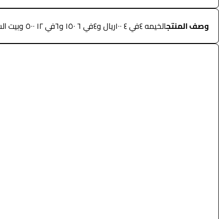
وصف المنتج
الخيمه ٤في ٤ ١٠٠ريال و٤في ٦ ١٥٠ و٦في ١٢ ٥٠٠ وبيت الشعر ٦في ١٣ ١٠٠٠ريال --- مواصفات المنتج --- • خيام