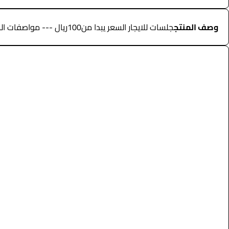
وصف المنتج
جلسات للايجار السعر يبدا من100ريال --- مواصفات المنتج --- • جلسات