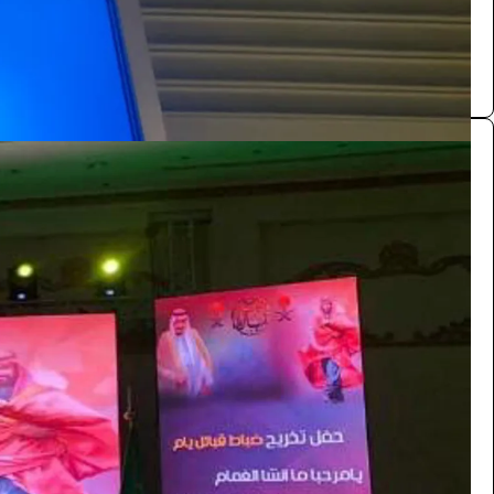
0.0 (0)
شاشات للايجار LED اعلانية داخلية P2.6
الفعاليات والحفلات
181.5
/ اليوم
الرياض
بازنت لتنظيم المعارض
0.0 (0)