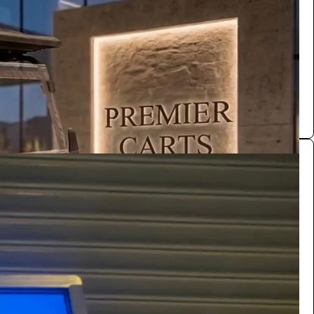
/ اليوم
الرياض
Premier carts
0.0 (0)
شاشة عرضية نظام وندوز 55 بوصة وندوز لمس
الفعاليات والحفلات
528
/ اليوم
الرياض
بازنت لتنظيم المعارض