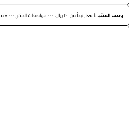
وصف المنتج
الأسعار تبدأ من ٢٠٠ ريال. --- مواصفات المنتج --- • مكسر