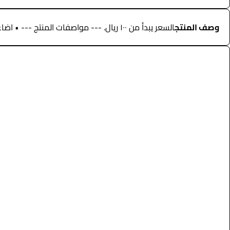
وصف المنتج
السعر يبدأ من ١٠٠ ريال. --- مواصفات المنتج --- • اضاءة