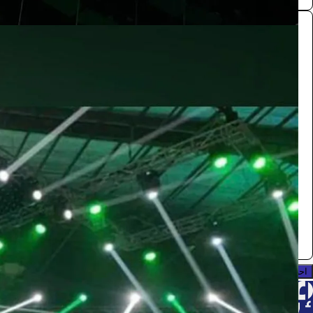
إضاءات
التصوير والكاميرات
330
/ اليوم
الرياض
شاشات
0.0 (0)
احجز الآن