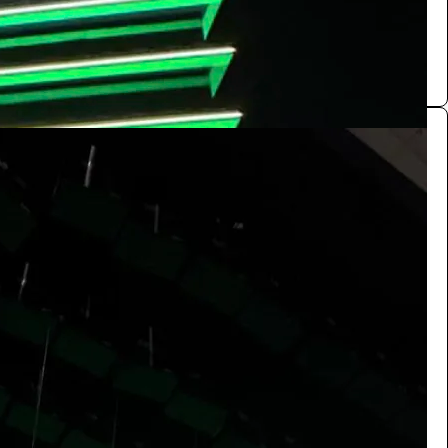
0.0 (0)
إضاءات
التصوير والكاميرات
330
/ اليوم
الرياض
شاشات
0.0 (0)