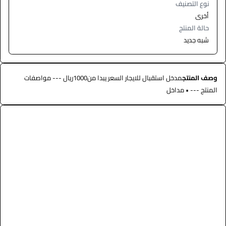
نوع التصنيف
أخرى
حالة المنتج
شبه جديد
وصف المنتج
مدخل استقبال للايجار السعر يبدا من1000ريال --- مواصفات
المنتج --- • مداخل