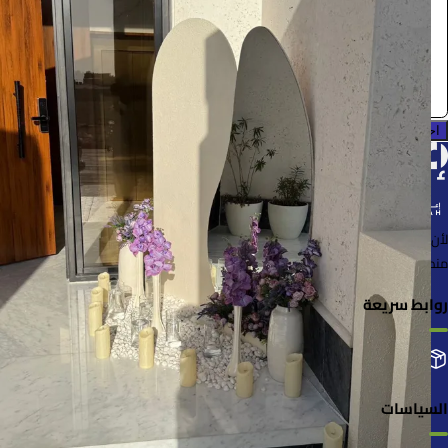
مستلزمات حفلات
0.0 (0)
احجز الآن
لأن الأشياء خُلقت لتُستخدم
منصة لإعارة واستعارة المنتجات بسهولة وأمان
روابط سريعة
التصنيفات
إضافة منتجك
طلباتي
السياسات