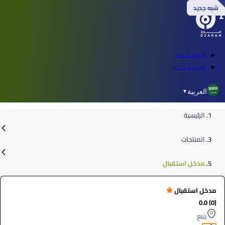
شبه جديد
شبه جديد
شبه جديد
شبه جديد
الـرئـيـسـيـة
الـمـنـتـجـات
العربية
▼
الرئيسية
المنتجات
مدخل استقبال
مدخل استقبال
(0) 0.0
ينبع