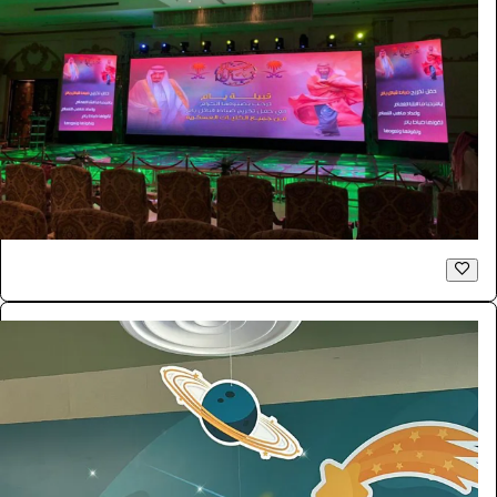
شاشات للايجار LED اعلانية داخلية P2.6
الفعاليات والحفلات
181.5
/ اليوم
الرياض
بازنت لتنظيم المعارض
0.0 (0)
فوتوبوث
الفعاليات والحفلات
4290
/ اليوم
الرياض