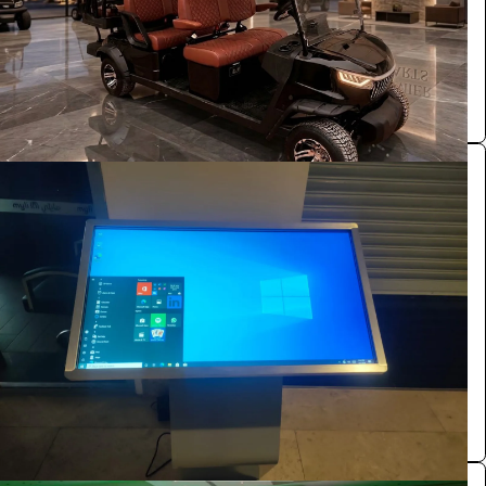
الرياض
Premier carts
0.0 (0)
شاشة عرضية نظام وندوز 55 بوصة وندوز لمس
الفعاليات والحفلات
528
/ اليوم
الرياض
بازنت لتنظيم المعارض
0.0 (0)