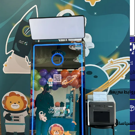
0.0 (0)
احجز الآن
لأن الأشياء خُلقت لتُستخدم
منصة لإعارة واستعارة المنتجات بسهولة وأمان
روابط سريعة
التصنيفات
إضافة منتجك
طلباتي
السياسات