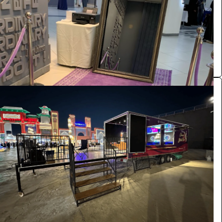
الدمام
creative booth ( cheeze ksa )
0.0 (0)
تشييز سترايك فان
الفعاليات والحفلات
13200
/ اليوم
الدمام
creative booth ( cheeze ksa )
0.0 (0)