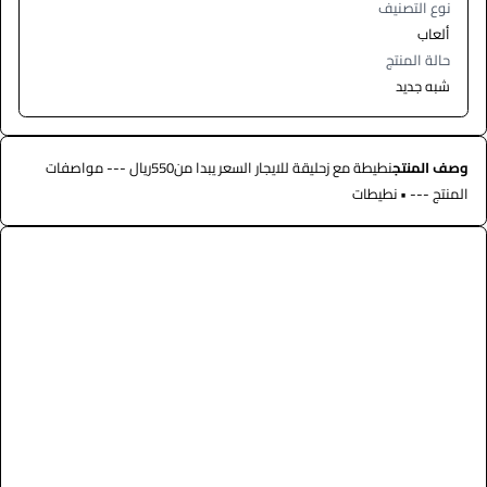
نوع التصنيف
ألعاب
حالة المنتج
شبه جديد
وصف المنتج
نطيطة مع زحليقة للايجار السعر يبدا من550ريال --- مواصفات
المنتج --- • نطيطات