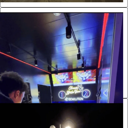
تشييز سترايك فان
الفعاليات والحفلات
13200
/ اليوم
الدمام
creative booth ( cheeze ksa )
0.0 (0)
المراية السحرية
الفعاليات والحفلات