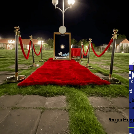
5500
/ اليوم
الدمام
creative booth ( cheeze ksa )
0.0 (0)
احجز الآن
لأن الأشياء خُلقت لتُستخدم
منصة لإعارة واستعارة المنتجات بسهولة وأمان
روابط سريعة