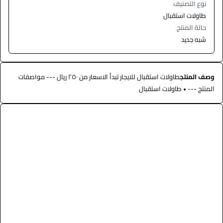
نوع التصنيف
طاولات استقبال
حالة المنتج
شبه جديد
وصف المنتج
طاولات استقبال للايجار تبدأ الاسعار من ٢٥٠ ريال --- مواصفات
المنتج --- • طاولات استقبال