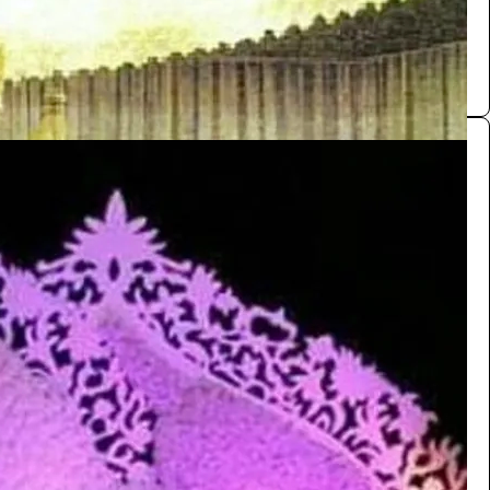
0.0 (0)
كوشة
الفعاليات والحفلات
880
/ اليوم
الرياض
ابو يحيى
0.0 (0)