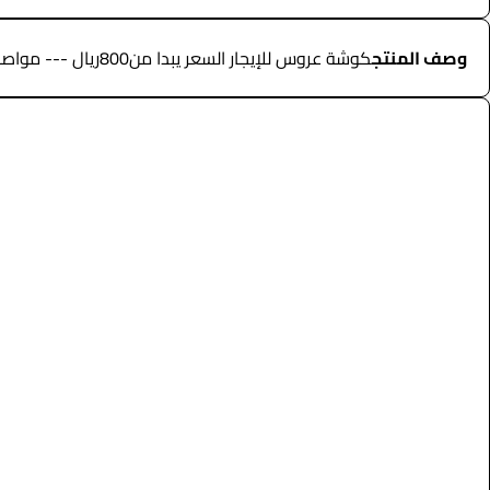
وصف المنتج
كوشة عروس للإيجار السعر يبدا من800ريال --- مواصفات المنتج --- • كوش