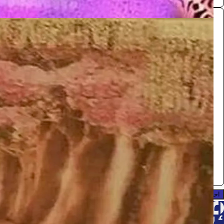
كوشة
الفعاليات والحفلات
880
/ اليوم
الرياض
ابو يحيى
0.0 (0)
احجز الآن