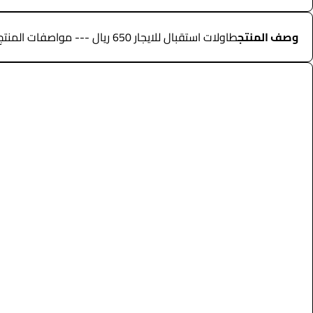
وصف المنتج
طاولات استقبال للايجار 650 ريال --- مواصفات المنتج --- • طاولات استقبال