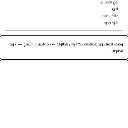
نوع التصنيف
أخرى
حالة المنتج
شبه جديد
وصف المنتج
ورد للطاولات ب٢٥ ريال للطاولة. --- مواصفات المنتج --- • ورد
للطاولات