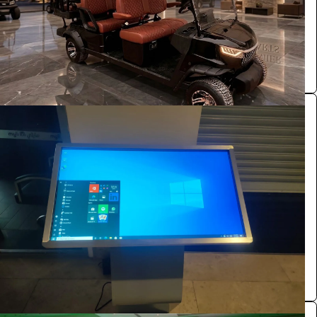
الرياض
Premier carts
0.0 (0)
شاشة عرضية نظام وندوز 55 بوصة وندوز لمس
الفعاليات والحفلات
528
/ اليوم
الرياض
بازنت لتنظيم المعارض
0.0 (0)