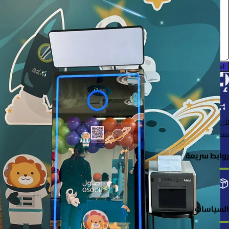
0.0 (0)
احجز الآن
لأن الأشياء خُلقت لتُستخدم
منصة لإعارة واستعارة المنتجات بسهولة وأمان
روابط سريعة
التصنيفات
إضافة منتجك
طلباتي
السياسات