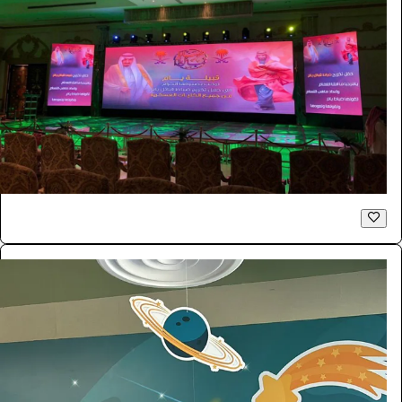
شاشات للايجار LED اعلانية داخلية P2.6
الفعاليات والحفلات
181.5
/ اليوم
الرياض
بازنت لتنظيم المعارض
0.0 (0)
فوتوبوث
الفعاليات والحفلات
4290
/ اليوم
الرياض