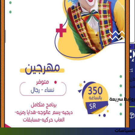
الرياض
عربة المرح
0.0 (0)
احجز الآن
لأن الأشياء خُلقت لتُستخدم
منصة لإعارة واستعارة المنتجات بسهولة وأمان
روابط سريعة
التصنيفات
إضافة منتجك
طلباتي
السياسات