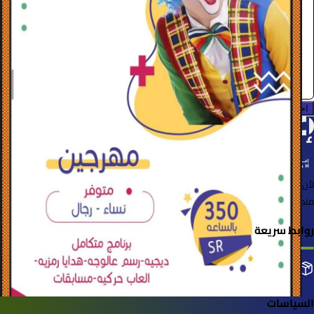
الرياض
عربة المرح
0.0 (0)
احجز الآن
لأن الأشياء خُلقت لتُستخدم
منصة لإعارة واستعارة المنتجات بسهولة وأمان
روابط سريعة
التصنيفات
إضافة منتجك
طلباتي
السياسات