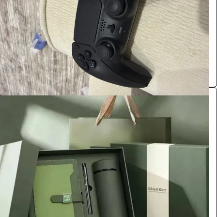
/ اليوم
الرياض
Haithm AlShrieef
0.0 (0)
هدايا دعائية مميزة للشركات
اخرى
203.5
/ اليوم
الرياض
ارت سبيس لتنظيم الفعاليات والمؤتمرات
0.0 (0)