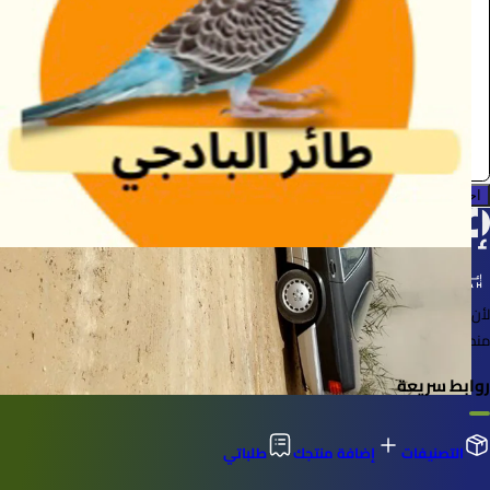
/ اليوم
الرياض
Funnypets
0.0 (0)
احجز الآن
لأن الأشياء خُلقت لتُستخدم
منصة لإعارة واستعارة المنتجات بسهولة وأمان
روابط سريعة
التصنيفات
إضافة منتجك
طلباتي