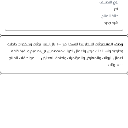
نوع التصنيف
اخر
حالة المنتج
شبه جديد
وصف المنتج
بوثات للايجار تبدا الاسعار من ١٠٠٠ ريال للمتر. بوثات وديكورات داخليه
وخارجية واستاندات عرض واعمال اكريلك متخصصين في تصميم وتنفيذ كافة
اعمال البوثات والمعارض والمؤتمرات واجنحة المعارض --- مواصفات المنتج -
-- • بوثات