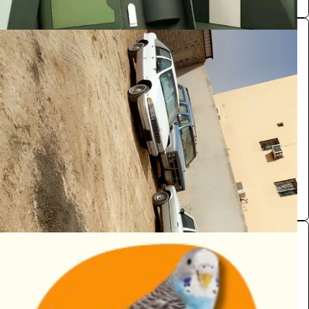
سيارات كلاسيكيه
اخرى
1100
/ اليوم
الرياض
Zahra
0.0 (0)
طائر البادجي
اخرى
715