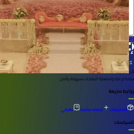
ابو يحيى
0.0 (0)
احجز الآن
لأن الأشياء خُلقت لتُستخدم
منصة لإعارة واستعارة المنتجات بسهولة وأمان
روابط سريعة
التصنيفات
إضافة منتجك
طلباتي
السياسات