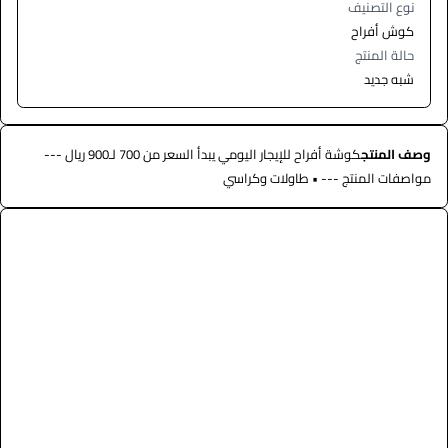
نوع التصنيف
كوش أفراح
حالة المنتج
شبه جديد
وصف المنتج
كوشة أفراح للإيجار اليومي يبدأ السعر من 700 لـ900 ريال ---
مواصفات المنتج --- • طاولات وكراسي