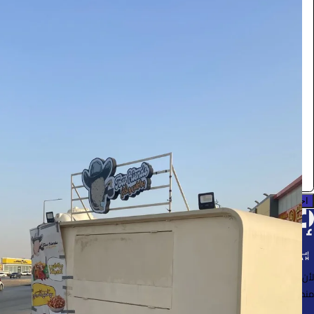
فود ترك
المركبات والتنقل
2420
/ اليوم
الرياض
فود ترك
0.0 (0)
احجز الآن
لأن الأشياء خُلقت لتُستخدم
منصة لإعارة واستعارة المنتجات بسهولة وأمان