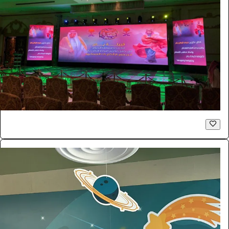
شاشات للايجار LED اعلانية داخلية P2.6
الفعاليات والحفلات
181.5
/ اليوم
الرياض
بازنت لتنظيم المعارض
0.0 (0)
فوتوبوث
الفعاليات والحفلات
4290
/ اليوم
الرياض