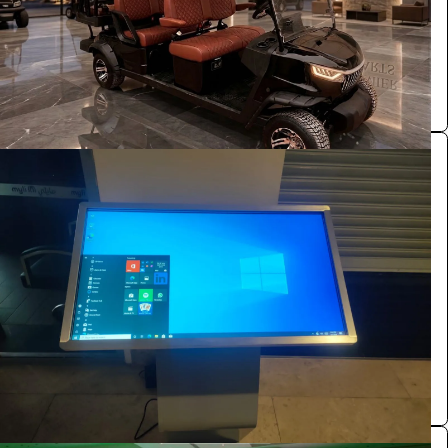
الرياض
Premier carts
0.0 (0)
شاشة عرضية نظام وندوز 55 بوصة وندوز لمس
الفعاليات والحفلات
528
/ اليوم
الرياض
بازنت لتنظيم المعارض
0.0 (0)