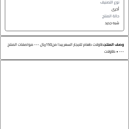
نوع التصنيف
أخرى
حالة المنتج
شبه جديد
وصف المنتج
طاولات طعام للايجار السعر يبدا من150ريال --- مواصفات المنتج
--- • طاولات