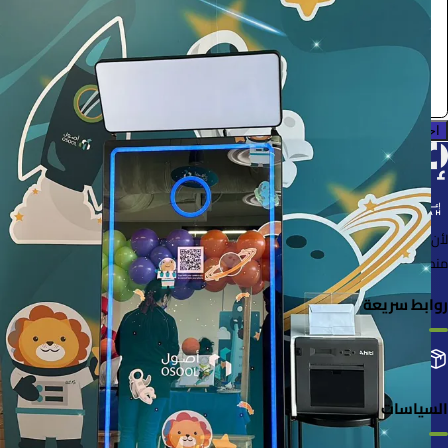
0.0 (0)
احجز الآن
لأن الأشياء خُلقت لتُستخدم
منصة لإعارة واستعارة المنتجات بسهولة وأمان
روابط سريعة
التصنيفات
إضافة منتجك
طلباتي
السياسات