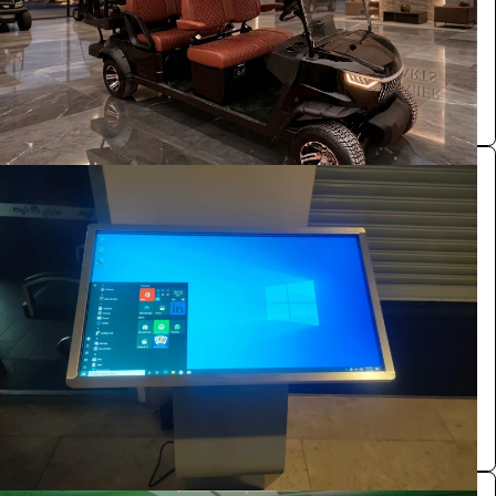
الرياض
Premier carts
0.0 (0)
شاشة عرضية نظام وندوز 55 بوصة وندوز لمس
الفعاليات والحفلات
528
/ اليوم
الرياض
بازنت لتنظيم المعارض
0.0 (0)