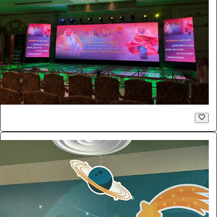
شاشات للايجار LED اعلانية داخلية P2.6
الفعاليات والحفلات
181.5
/ اليوم
الرياض
بازنت لتنظيم المعارض
0.0 (0)
فوتوبوث
الفعاليات والحفلات
4290
/ اليوم
الرياض