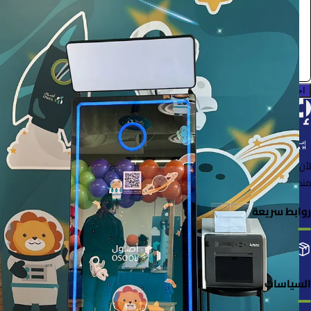
0.0 (0)
احجز الآن
لأن الأشياء خُلقت لتُستخدم
منصة لإعارة واستعارة المنتجات بسهولة وأمان
روابط سريعة
التصنيفات
إضافة منتجك
طلباتي
السياسات