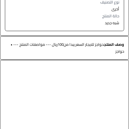
نوع التصنيف
أخرى
حالة المنتج
شبه جديد
وصف المنتج
حواجز للايجار السعر يبدا من100ريال --- مواصفات المنتج --- •
حواجز