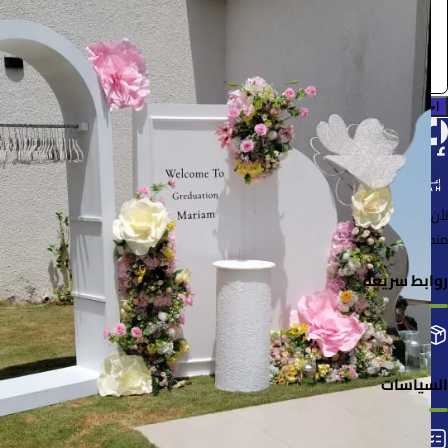
0.0 (0)
احجز الآن
لأن الأشياء خُلقت لتُستخدم
منصة لإعارة واستعارة المنتجات بسهولة وأمان
روابط سريعة
التصنيفات
إضافة منتجك
طلباتي
السياسات
الشروط والأحكام
سياسة الخصوصية
سياسة الاستلام والإرجاع