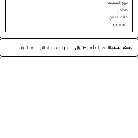
نوع التصنيف
مداخل
حالة المنتج
شبه جديد
وصف المنتج
الأسعار تبدأ من ٦٠٠ ريال --- مواصفات المنتج --- • خلفيات