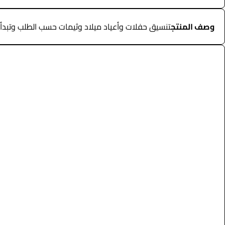
وصف المنتج
تنسيق حفلات وأعياد ميلاد وثيمات حسب الطلب وتبدأ اسعارها من ٢٠٠٠ ريال --- مواصفا