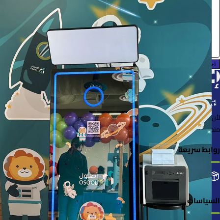
0.0 (0)
احجز الآن
لأن الأشياء خُلقت لتُستخدم
منصة لإعارة واستعارة المنتجات بسهولة وأمان
روابط سريعة
التصنيفات
إضافة منتجك
طلباتي
السياسات