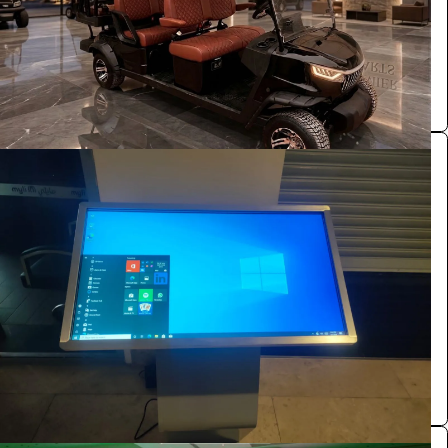
الرياض
Premier carts
0.0 (0)
شاشة عرضية نظام وندوز 55 بوصة وندوز لمس
الفعاليات والحفلات
528
/ اليوم
الرياض
بازنت لتنظيم المعارض
0.0 (0)