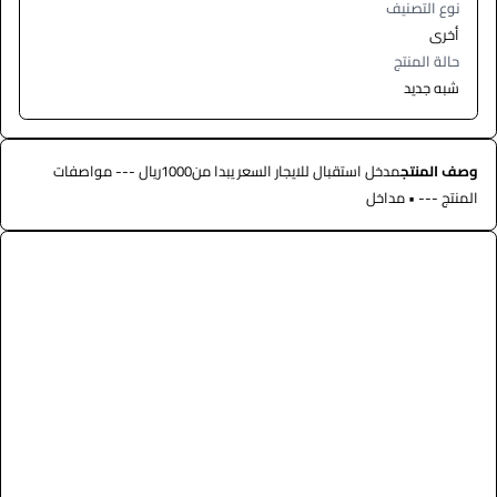
نوع التصنيف
أخرى
حالة المنتج
شبه جديد
وصف المنتج
مدخل استقبال للايجار السعر يبدا من1000ريال --- مواصفات
المنتج --- • مداخل