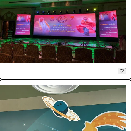
شاشات للايجار LED اعلانية داخلية P2.6
الفعاليات والحفلات
181.5
/ اليوم
الرياض
بازنت لتنظيم المعارض
0.0 (0)
فوتوبوث
الفعاليات والحفلات
4290
/ اليوم
الرياض