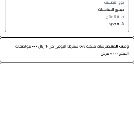
نوع التصنيف
ديكور المناسبات
حالة المنتج
شبه جديد
وصف المنتج
فرشات ملكية ٥/٤ سعرها اليومي من ٦٠ ريال --- مواصفات
المنتج --- • فرش