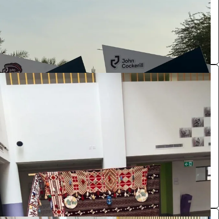
الرياض
Arab host
0.0 (0)
ركن شعبي
الضيافة والمناسبات
1650
/ اليوم
الرياض
SA
0.0 (0)