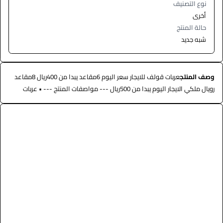
نوع التصنيف
أخرى
حالة المنتج
شبه جديد
وصف المنتج
عربات قولف للايجار سعر اليوم 6مقاعد يبدا من 400ريال 8مقاعد
رويال ملكي الايجار اليوم يبدا من 500ريال --- مواصفات المنتج --- • عربات