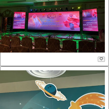
شاشات للايجار LED اعلانية داخلية P2.6
الفعاليات والحفلات
181.5
/ اليوم
الرياض
بازنت لتنظيم المعارض
0.0 (0)
فوتوبوث
الفعاليات والحفلات
4290
/ اليوم
الرياض