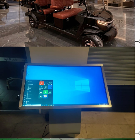
الرياض
Premier carts
0.0 (0)
شاشة عرضية نظام وندوز 55 بوصة وندوز لمس
الفعاليات والحفلات
528
/ اليوم
الرياض
بازنت لتنظيم المعارض
0.0 (0)