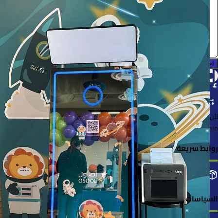
0.0 (0)
احجز الآن
لأن الأشياء خُلقت لتُستخدم
منصة لإعارة واستعارة المنتجات بسهولة وأمان
روابط سريعة
التصنيفات
إضافة منتجك
طلباتي
السياسات