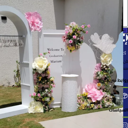
0.0 (0)
احجز الآن
لأن الأشياء خُلقت لتُستخدم
منصة لإعارة واستعارة المنتجات بسهولة وأمان
روابط سريعة
التصنيفات
إضافة منتجك
طلباتي
السياسات
الشروط والأحكام
سياسة الخصوصية
سياسة الاستلام والإرجاع