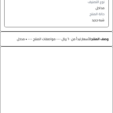
نوع التصنيف
مداخل
حالة المنتج
شبه جديد
وصف المنتج
الأسعار تبدأ من ٦٠٠ ريال --- مواصفات المنتج --- • مدخل