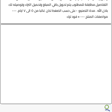
التفاصيل مطابقة للمطلوب يتم تحويل باقي المبلغ وتحميل الترك وتوصيله لك
باذن الله . مدة التصنيع: -على حسب الضغط لكن غالبا من ٥ الى ٧ ايام. ---
مواصفات المنتج --- • فود ترك