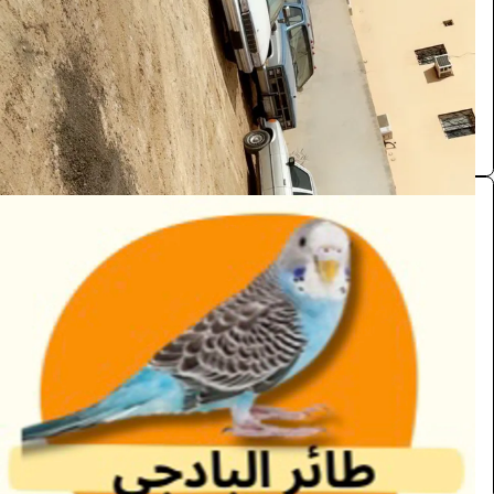
/ اليوم
الرياض
Zahra
0.0 (0)
طائر البادجي
اخرى
715
/ اليوم
الرياض
Funnypets
0.0 (0)