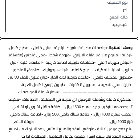
نوع التصنيف
اخر
حالة المنتج
شبه جديد
وصف المنتج
المواصفات مطابقة لشروط البلدية: -ستيل كامل . -مطبخ كامل.
-ارضية المنيوم مبزر غير قابله للانزلاق. -مروحة شفط. -مجلى فتحتين (مغسلة).
-افياش كهرباء ٦ ملي. -كشافات خارجية. اضاءة خارجية. -اضاءة داخلية. -عزل
حراري. -تسليك للمكيف . -ادراج كامله. -شباك هيدروليك. -صندوق للماطور.
-صندوق للمكيف خارجي . -قاعدة خارجيه لدبة الغاز. -خزان علوي للماء 80 لتر .
-خزان سفلي لتصريف. -محورين ٤ كفرات. -طبلون رئيسي لكامل العربة.
————-————-————-—— الاسعار شاملة المواصفات
المذكورة كاملة وشاملة التوصيل اي مدينة في المملكة . الاضافات: -مكيف
١٢ وحده مع التركيب جديد سعره 1500 ريال. -اضافة منقل لشوي او لشاهي
الحطب سعره 1000 ريال. -اضافة شباك داخلي 500 ريال. -اضافة شباك داخلي
قزاز 1000 ريال. —————-—————-————— طريقة الدفع:
-يتم دفع عربون ٥ الاف وتوقيع العقد والمبلغ المتبغي بعد الانتهاء من تصنيع
وتجهيز الفود ترك سيتم ارسال مقطع بكامل التفاصيل المطلوبة اذا كل