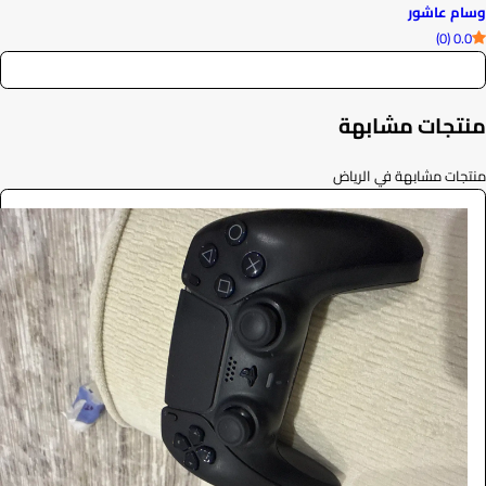
وسام عاشور
0.0 (0)
منتجات مشابهة
منتجات مشابهة في الرياض
يد سوني
اخرى
1.1
/ اليوم
الرياض
Haithm AlShrieef
0.0 (0)