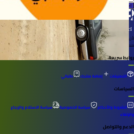
احجز الآن
لأن الأشياء خُلقت لتُستخدم
منصة لإعارة واستعارة المنتجات بسهولة وأمان
روابط سريعة
التصنيفات
إضافة منتجك
طلباتي
السياسات
الشروط والأحكام
سياسة الخصوصية
سياسة الاستلام والإرجاع
والإلغاء
الدعم والتواصل