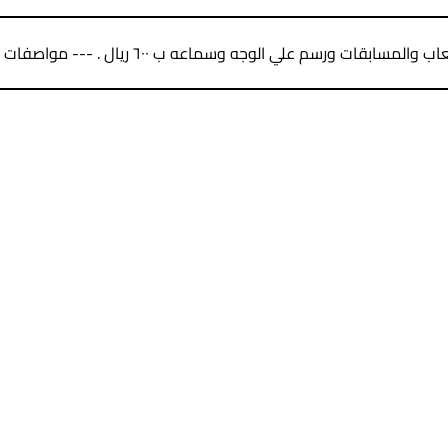
وجه وسماعه ب ٦٠٠ ريال . --- مواصفات المنتج --- • شخصيات ومهرجين