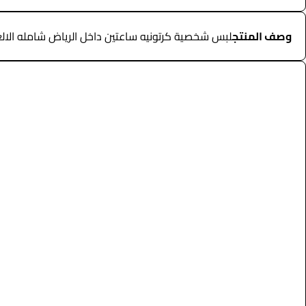
وصف المنتج
لبس شخصية كرتونيه ساعتين داخل الرياض شامله الالعاب والمسابقات ورسم علي ال