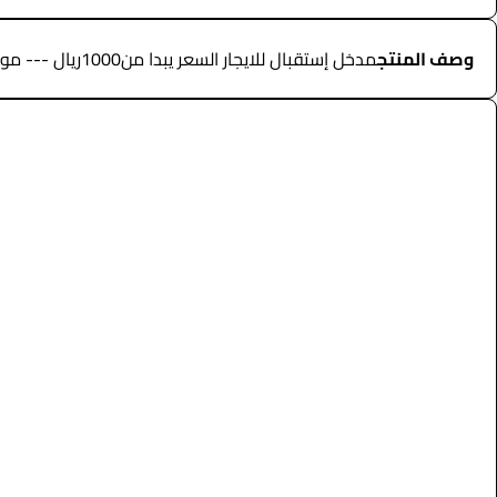
وصف المنتج
مدخل إستقبال للايجار السعر يبدا من1000ريال --- مواصفات المنتج --- • مداخل