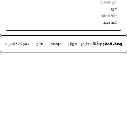
نوع التصنيف
أخرى
حالة المنتج
شبه جديد
وصف المنتج
تبدأ الأسعار من ٨٠٠ ريال --- مواصفات المنتج --- • سيارة كلاسيك